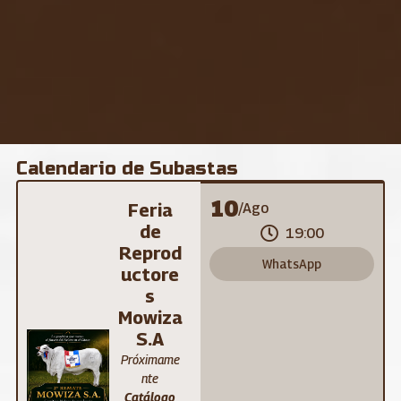
Calendario de Subastas
10
Feria
/Ago
de
19:00
Reprod
WhatsApp
uctore
s
Mowiza
S.A
Próximame
nte
Catálogo