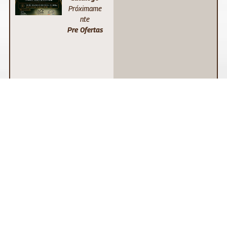
Próximame
nte
Pre Ofertas
17
Remat
/Ago
e de
20:00
Reprod
WhatsApp
uctore
s La
Huella
Próximame
nte
Catálogo