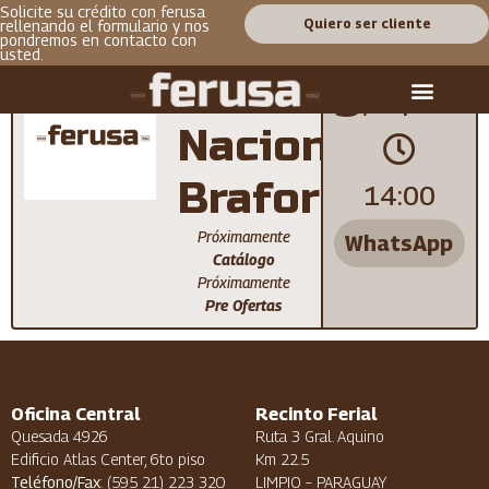
Solicite su crédito con ferusa
Quiero ser cliente
rellenando el formulario y nos
pondremos en contacto con
usted.
Remate
5
/Sep
Nacional
Braford
14:00
Próximamente
WhatsApp
Catálogo
Próximamente
Pre Ofertas
Oficina Central
Recinto Ferial
Quesada 4926
Ruta 3 Gral. Aquino
Edificio Atlas Center, 6to piso
Km 22.5
Teléfono/Fax
: (595 21) 223 320
LIMPIO – PARAGUAY