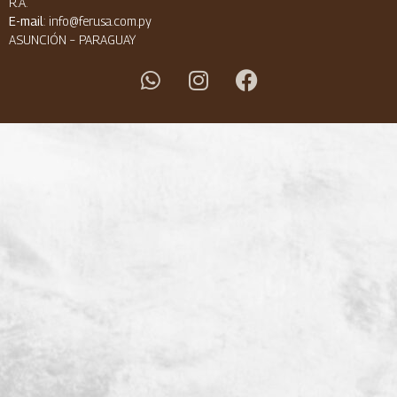
R.A.
E-mail
: info@ferusa.com.py
ASUNCIÓN – PARAGUAY