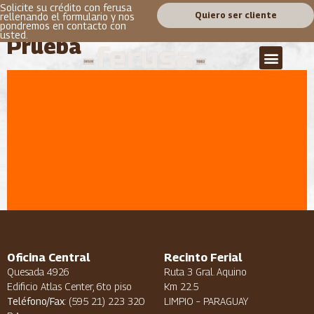
Solicite su crédito con ferusa
test
Quiero ser cliente
rellenando el formulario y nos
pondremos en contacto con
usted.
Prueba
Oficina Central
Recinto Ferial
Quesada 4926
Ruta 3 Gral. Aquino
Edificio Atlas Center, 6to piso
Km 22.5
Teléfono/Fax
: (595 21) 223 320
LIMPIO – PARAGUAY